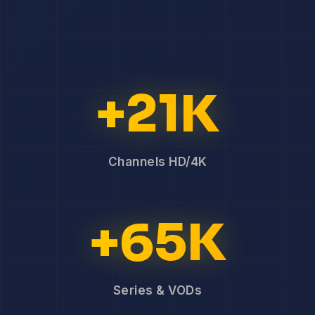
+21K
Channels HD/4K
+65K
Series & VODs