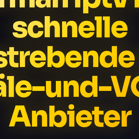
schnelle
strebende
äle-und-V
Anbieter