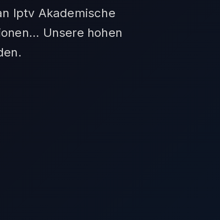
an Iptv Akademische
sionen... Unsere hohen
den.