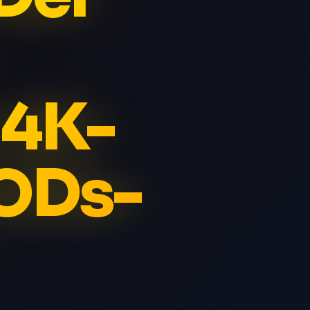
 4K-
ODs-