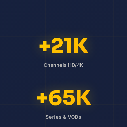
+21K
Channels HD/4K
+65K
Series & VODs