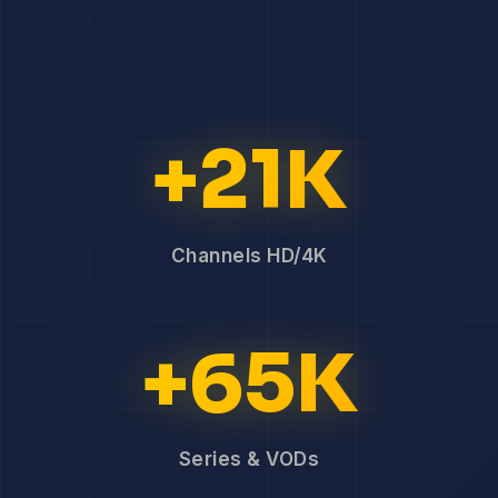
+21K
Channels HD/4K
+65K
Series & VODs