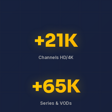
+21K
Channels HD/4K
+65K
Series & VODs