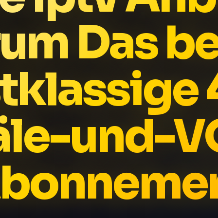
rum Das be
tklassige
äle-und-V
bonneme