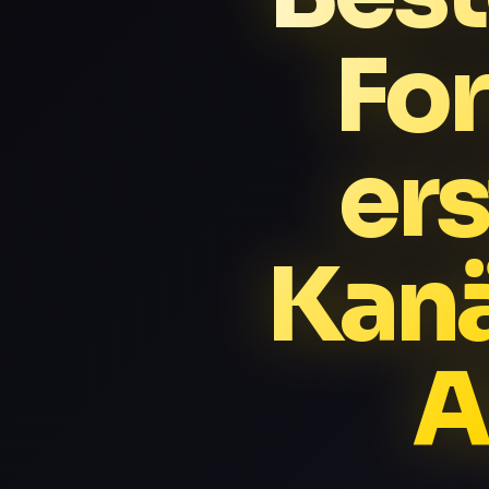
Fo
ers
Kan
A