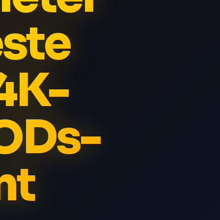
ste
 4K-
ODs-
nt